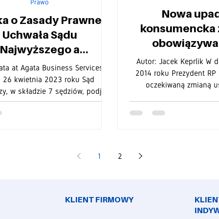
Prawo
Nowa upad
a o Zasady Prawne:
konsumencka 
Uchwała Sądu
obowiązywać
Najwyższego a
styczniu 29 sie
Autor: Jacek Keprlik W d
tytucyjne Prawo do
ata at Agata Business Services W
2014 roku Prezydent RP
wiedliwego Procesu
 26 kwietnia 2023 roku Sąd
oczekiwaną zmianą u
y, w składzie 7 sędziów, podjął
upadłościowe i nap
ontrowersyjną decyzję,...
1
2
KLIENT FIRMOWY
KLIEN
INDY