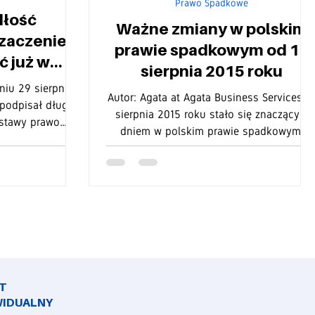
Prawo Spadkowe
łość
Ważne zmiany w polskim
zaczenie
prawie spadkowym od 17
 już w
sierpnia 2015 roku
rpnia 2014
niu 29 sierpnia
Autor: Agata at Agata Business Services 1
 podpisał długo
sierpnia 2015 roku stało się znaczącym
stawy prawo
dniem w polskim prawie spadkowym.
rawcze...
Wtedy to zaczęło...
T
WIDUALNY