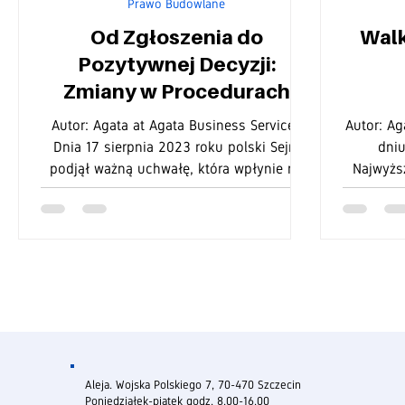
Prawo Budowlane
Od Zgłoszenia do
Walk
Pozytywnej Decyzji:
Zmiany w Procedurach
Budowlanych po
Kons
Autor: Agata at Agata Business Services
Autor: Ag
Nowelizacji Prawa
Spra
Dnia 17 sierpnia 2023 roku polski Sejm
dniu
podjął ważną uchwałę, która wpłynie na
Najwyższ
Budowlane
wiele aspektów...
k
Aleja. Wojska Polskiego 7, 70-470 Szczecin
Poniedziałek-piątek godz. 8.00-16.00