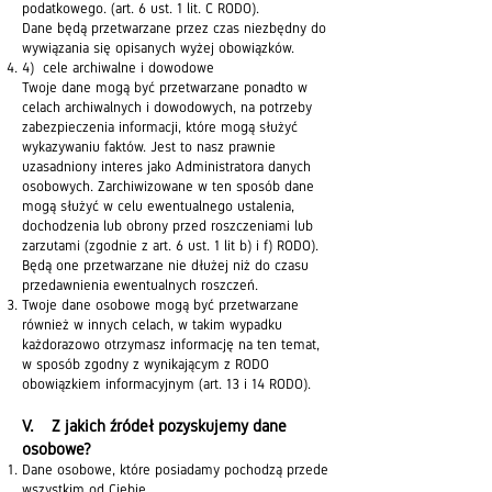
podatkowego. (art. 6 ust. 1 lit. C RODO).
Dane będą przetwarzane przez czas niezbędny do
wywiązania się opisanych wyżej obowiązków.
4) cele archiwalne i dowodowe
Twoje dane mogą być przetwarzane ponadto w
celach archiwalnych i dowodowych, na potrzeby
zabezpieczenia informacji, które mogą służyć
wykazywaniu faktów. Jest to nasz prawnie
uzasadniony interes jako Administratora danych
osobowych. Zarchiwizowane w ten sposób dane
mogą służyć w celu ewentualnego ustalenia,
dochodzenia lub obrony przed roszczeniami lub
zarzutami (zgodnie z art. 6 ust. 1 lit b) i f) RODO).
Będą one przetwarzane nie dłużej niż do czasu
przedawnienia ewentualnych roszczeń.
Twoje dane osobowe mogą być przetwarzane
również w innych celach, w takim wypadku
każdorazowo otrzymasz informację na ten temat,
w sposób zgodny z wynikającym z RODO
obowiązkiem informacyjnym (art. 13 i 14 RODO).
V. Z jakich źródeł pozyskujemy dane
osobowe?
Dane osobowe, które posiadamy pochodzą przede
wszystkim od Ciebie.