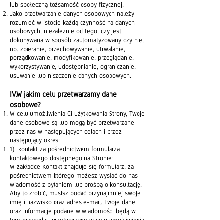
lub społeczną tożsamość osoby fizycznej.
Jako przetwarzanie danych osobowych należy
rozumieć w istocie każdą czynność na danych
osobowych, niezależnie od tego, czy jest
dokonywana w sposób zautomatyzowany czy nie,
np. zbieranie, przechowywanie, utrwalanie,
porządkowanie, modyfikowanie, przeglądanie,
wykorzystywanie, udostępnianie, ograniczanie,
usuwanie lub niszczenie danych osobowych.
IV.W jakim celu przetwarzamy dane
osobowe?
W celu umożliwienia Ci użytkowania Strony, Twoje
dane osobowe są lub mogą być przetwarzane
przez nas w następujących celach i przez
następujący okres:
1) kontakt za pośrednictwem formularza
kontaktowego dostępnego na Stronie:
W zakładce Kontakt znajduje się formularz, za
pośrednictwem którego możesz wysłać do nas
wiadomość z pytaniem lub prośbą o konsultację.
Aby to zrobić, musisz podać przynajmniej swoje
imię i nazwisko oraz adres e-mail. Twoje dane
oraz informacje podane w wiadomości będą w
tym przypadku przetwarzane w celu umożliwienia