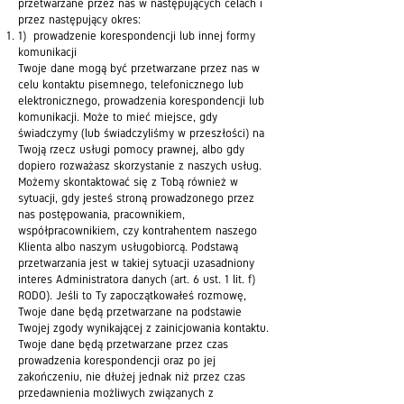
przetwarzane przez nas w następujących celach i
przez następujący okres:
1) prowadzenie korespondencji lub innej formy
komunikacji
Twoje dane mogą być przetwarzane przez nas w
celu kontaktu pisemnego, telefonicznego lub
elektronicznego, prowadzenia korespondencji lub
komunikacji. Może to mieć miejsce, gdy
świadczymy (lub świadczyliśmy w przeszłości) na
Twoją rzecz usługi pomocy prawnej, albo gdy
dopiero rozważasz skorzystanie z naszych usług.
Możemy skontaktować się z Tobą również w
sytuacji, gdy jesteś stroną prowadzonego przez
nas postępowania, pracownikiem,
współpracownikiem, czy kontrahentem naszego
Klienta albo naszym usługobiorcą. Podstawą
przetwarzania jest w takiej sytuacji uzasadniony
interes Administratora danych (art. 6 ust. 1 lit. f)
RODO). Jeśli to Ty zapoczątkowałeś rozmowę,
Twoje dane będą przetwarzane na podstawie
Twojej zgody wynikającej z zainicjowania kontaktu.
Twoje dane będą przetwarzane przez czas
prowadzenia korespondencji oraz po jej
zakończeniu, nie dłużej jednak niż przez czas
przedawnienia możliwych związanych z