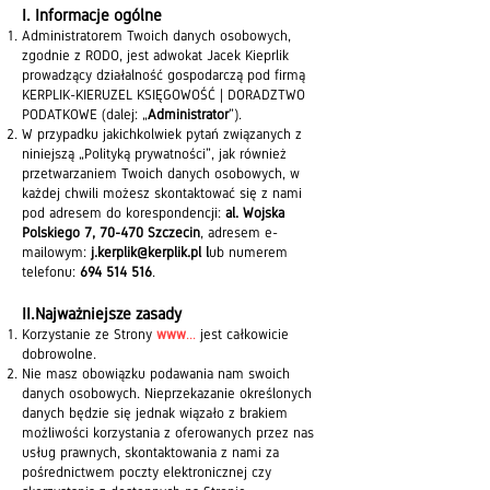
I. Informacje ogólne
Administratorem Twoich danych osobowych,
zgodnie z RODO, jest adwokat Jacek Kieprlik
prowadzący działalność gospodarczą pod firmą
KERPLIK-KIERUZEL KSIĘGOWOŚĆ | DORADZTWO
PODATKOWE (dalej: „
Administrator
”).
W przypadku jakichkolwiek pytań związanych z
niniejszą „Polityką prywatności”, jak również
przetwarzaniem Twoich danych osobowych, w
każdej chwili możesz skontaktować się z nami
pod adresem do korespondencji:
al. Wojska
Polskiego 7, 70-470 Szczecin
, adresem e-
mailowym:
j.kerplik@kerplik.pl
l
ub numerem
telefonu:
694 514 516
.
II.Najważniejsze zasady
Korzystanie ze Strony
www
...
jest całkowicie
dobrowolne.
Nie masz obowiązku podawania nam swoich
danych osobowych. Nieprzekazanie określonych
danych będzie się jednak wiązało z brakiem
możliwości korzystania z oferowanych przez nas
usług prawnych, skontaktowania z nami za
pośrednictwem poczty elektronicznej czy