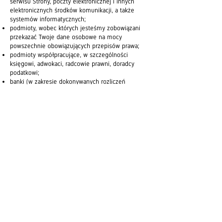
serwisu Strony, poczty elektronicznej i innych
elektronicznych środków komunikacji, a także
systemów informatycznych;
podmioty, wobec których jesteśmy zobowiązani
przekazać Twoje dane osobowe na mocy
powszechnie obowiązujących przepisów prawa;
podmioty współpracujące, w szczególności
księgowi, adwokaci, radcowie prawni, doradcy
podatkowi;
banki (w zakresie dokonywanych rozliczeń
pieniężnych);
Google – z uwagi na korzystanie z Google
Analytics do analizy statystyk Strony oraz
weryfikacji ruchu na Stronie;
inne osoby odwiedzające Stronę, którym są
udostępniane Twoje dane osobowe, tj. wyłącznie
imię lub nick podany w związku z opublikowanym
komentarzem na Stronie.
Nie zamierzamy przekazywać Twoich danych
osobowych do krajów trzecich, chyba że wynikać
to będzie z obowiązków wynikających z
powszechnie obowiązujących przepisów prawa
unijnego bądź krajowego albo jeśli jest to
związane z prawidłowym funkcjonowaniem Strony
(Google).