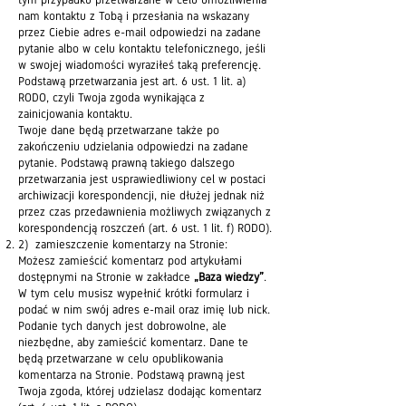
nam kontaktu z Tobą i przesłania na wskazany
przez Ciebie adres e-mail odpowiedzi na zadane
pytanie albo w celu kontaktu telefonicznego, jeśli
w swojej wiadomości wyraziłeś taką preferencję.
Podstawą przetwarzania jest art. 6 ust. 1 lit. a)
RODO, czyli Twoja zgoda wynikająca z
zainicjowania kontaktu.
Twoje dane będą przetwarzane także po
zakończeniu udzielania odpowiedzi na zadane
pytanie. Podstawą prawną takiego dalszego
przetwarzania jest usprawiedliwiony cel w postaci
archiwizacji korespondencji, nie dłużej jednak niż
przez czas przedawnienia możliwych związanych z
korespondencją roszczeń (art. 6 ust. 1 lit. f) RODO).
2) zamieszczenie komentarzy na Stronie:
Możesz zamieścić komentarz pod artykułami
dostępnymi na Stronie w zakładce
„Baza wiedzy”
.
W tym celu musisz wypełnić krótki formularz i
podać w nim swój adres e-mail oraz imię lub nick.
Podanie tych danych jest dobrowolne, ale
niezbędne, aby zamieścić komentarz. Dane te
będą przetwarzane w celu opublikowania
komentarza na Stronie. Podstawą prawną jest
Twoja zgoda, której udzielasz dodając komentarz