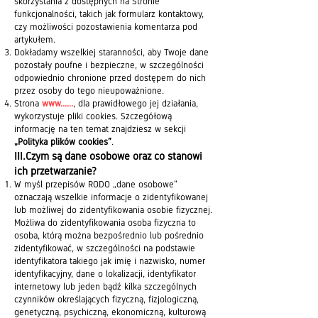
skorzystania z dostępnych na Stronie
funkcjonalności, takich jak formularz kontaktowy,
czy możliwości pozostawienia komentarza pod
artykułem.
Dokładamy wszelkiej staranności, aby Twoje dane
pozostały poufne i bezpieczne, w szczególności
odpowiednio chronione przed dostępem do nich
przez osoby do tego nieupoważnione.
Strona
www......
, dla prawidłow
e
go jej działania,
wykorzystuje pliki cookies. Szczegółową
informację na ten temat znajdziesz w sekcji
„Polityka plików cookies”
.
III.Czym są dane osobowe oraz co stanowi
ich przetwarzanie?
W myśl przepisów RODO „dane osobowe”
oznaczają wszelkie informacje o zidentyfikowanej
lub możliwej do zidentyfikowania osobie fizycznej.
Możliwa do zidentyfikowania osoba fizyczna to
osoba, którą można bezpośrednio lub pośrednio
zidentyfikować, w szczególności na podstawie
identyfikatora takiego jak imię i nazwisko, numer
identyfikacyjny, dane o lokalizacji, identyfikator
internetowy lub jeden bądź kilka szczególnych
czynników określających fizyczną, fizjologiczną,
genetyczną, psychiczną, ekonomiczną, kulturową