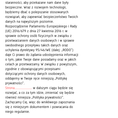
staranności, aby przekazane nam dane były
bezpieczne. Wraz z rozwojem technologii,
będziemy dbać o polepszanie stosowanych
rozwiązań, aby zapewniać bezpieczeństwo Twoich
danych na najwyższym poziomie.
Rozporządzenie Parlamentu Europejskiego i Rady
(UE) 2016/679 z dnia 27 kwietnia 2016 r. w
sprawie ochrony osób fizycznych w związku z
przetwarzaniem danych osobowych i w sprawie
swobodnego przepływu takich danych oraz
uchylenia dyrektywy 95/46/WE (dalej: „RODO”)
daje Ci prawo do żądania udostępnienia informacji
o tym, jakie Twoje dane posiadamy oraz w jakich
celach je przetwarzamy. W związku z powyższym,
zgodnie z obowiązującymi przepisami
dotyczącymi ochrony danych osobowych,
oddajemy w Twoje ręce niniejszą „Politykę
prywatności”.
Strona......................
w dalszym ciągu będzie się
rozwijać, a co za tym idzie, zmieniać się będzie
również niniejsza „Polityka prywatności”.
Zachęcamy Cię, więc do wnikliwe
g
o zapoznania
się z niniejszym dokumentem i powracania do
niego regularnie.