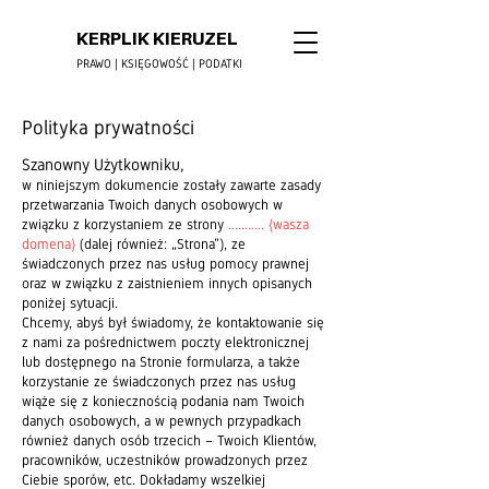
KERPLIK KIERUZEL
PRAWO | KSIĘGOWOŚĆ | PODATKI
Polityka prywatności
Szanowny Użytkowniku,
w niniejszym dokumencie zostały zawarte zasady
przetwarzania Twoich danych osobowych w
związku z korzystaniem ze strony
........... {wasza
domena}
(dalej również: „Strona”), ze
świadczonych przez nas usług pomocy prawnej
oraz w związku z zaistnieniem innych opisanych
poniżej sytuacji.
Chcemy, abyś był świadomy, że kontaktowanie się
z nami za pośrednictwem poczty elektronicznej
lub dostępnego na Stronie formularza, a także
korzystanie ze świadczonych przez nas usług
wiąże się z koniecznością podania nam Twoich
danych osobowych, a w pewnych przypadkach
również danych osób trzecich – Twoich Klientów,
pracowników, uczestników prowadzonych przez
Ciebie sporów, etc. Dokładamy wszelkiej